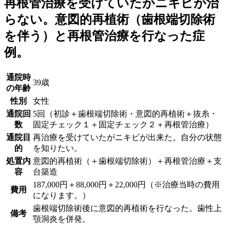
再根管治療を受けていたがニキビが治
らない。意図的再植術（歯根端切除術
を伴う）と再根管治療を行なった症
例。
通院時
39歳
の年齢
性別
女性
通院回
5回（初診＋歯根端切除術・意図的再植術＋抜糸・
数
固定チェック１＋固定チェック２＋再根管治療）
通院目
再治療を受けていたがニキビが出来た。自分の状態
的
を知りたい。
処置内
意図的再植術（＋歯根端切除術）＋再根管治療＋支
容
台築造
187,000円＋88,000円＋22,000円（※治療当時の費用
費用
になります。）
歯根端切除術後に意図的再植術を行なった。歯性上
備考
顎洞炎を併発。