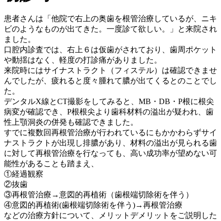
患者さんは「他院で右上の奥歯を根管治療しているが、ニキ
ビのようなものが出てきた。一度診て欲しい。」と来院され
ました。
口腔内診査では、右上６は仮歯がされており、歯周ポケット
や動揺はなく、軽度の打診痛がありました。
来院時にはサイナストラクト（フィステル）は確認できませ
んでしたが、疲れると度々腫れて膿が出てくるとのことでし
た。
デンタルX線とCT撮影をしてみると、MB・DB・P根に根尖
病変が確認でき、P根根尖より歯科材料の溢出が疑われ、歯
性上顎洞炎の併発も確認できました。
すでに複数回再根管治療が行われているにもかかわらずサイ
ナストラクトが出現し排膿があり、材料の溢出が見られる歯
に対して再根管治療を行なっても、高い成功率が望めない可
能性があることも踏まえ、
①経過観察
②抜歯
③再根管治療→意図的再植術（歯根端切除術を伴う）
④意図的再植術(歯根端切除術を伴う)→再根管治療
などの治療方針について、メリットデメリットをご説明した