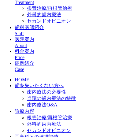
Treatment
根管治療/再根管治療
外科的歯内療法
セカンドオピニオン
歯科医師紹介
Staff
医院案内
About
料金案内
Price
症例紹介
Case
HOME
歯を失いたくない方へ
歯内療法の必要性
当院の歯内療法の特徴
歯内療法Q&A
診療内容
根管治療/再根管治療
外科的歯内療法
セカンドオピニオン
耳鼻科との連携診療