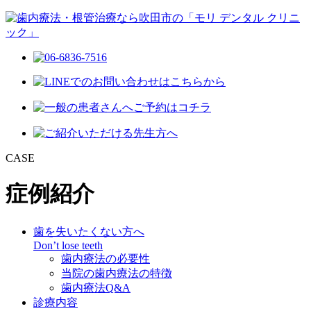
CASE
症例紹介
歯を失いたくない方へ
Don’t lose teeth
歯内療法の必要性
当院の歯内療法の特徴
歯内療法Q&A
診療内容