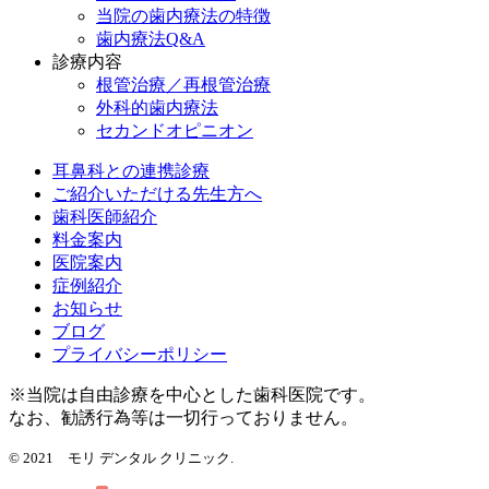
当院の歯内療法の特徴
歯内療法Q&A
診療内容
根管治療／再根管治療
外科的歯内療法
セカンドオピニオン
耳鼻科との連携診療
ご紹介いただける先生方へ
歯科医師紹介
料金案内
医院案内
症例紹介
お知らせ
ブログ
プライバシーポリシー
※当院は自由診療を中心とした歯科医院です。
なお、勧誘行為等は一切行っておりません。
© 2021 モリ デンタル クリニック.