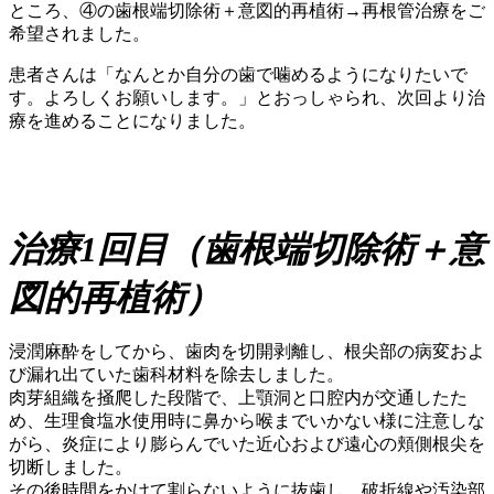
ところ、④の歯根端切除術＋意図的再植術→再根管治療をご
希望されました。
患者さんは「なんとか自分の歯で噛めるようになりたいで
す。よろしくお願いします。」とおっしゃられ、次回より治
療を進めることになりました。
治療1回目（歯根端切除術＋意
図的再植術）
浸潤麻酔をしてから、歯肉を切開剥離し、根尖部の病変およ
び漏れ出ていた歯科材料を除去しました。
肉芽組織を掻爬した段階で、上顎洞と口腔内が交通したた
め、生理食塩水使用時に鼻から喉までいかない様に注意しな
がら、炎症により膨らんでいた近心および遠心の頬側根尖を
切断しました。
その後時間をかけて割らないように抜歯し、破折線や汚染部