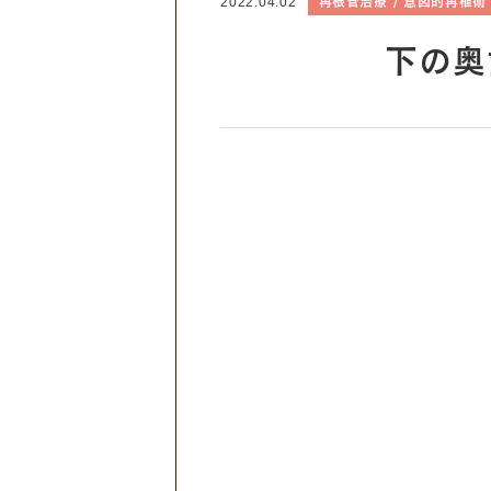
再根管治療
意図的再植術
2022.04.02
下の奥