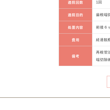
通院回数
1回
通院目的
歯根端
処置内容
術後６
費用
経過観察
再根管
備考
端切除