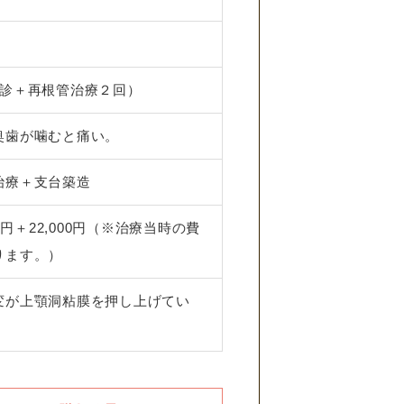
初診＋再根管治療２回）
奥歯が噛むと痛い。
治療＋支台築造
000円＋22,000円（※治療当時の費
ります。）
変が上顎洞粘膜を押し上げてい