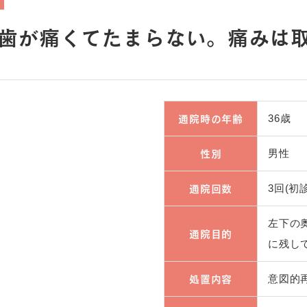
歯が痛くてたまらない。痛みは取っ
通院時の年齢
36歳
性別
男性
通院回数
3回(
左下の
通院目的
に残し
処置内容
意図的