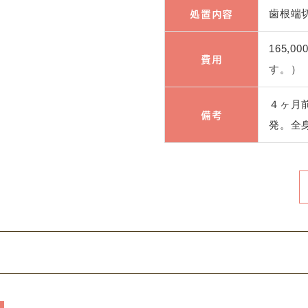
処置内容
歯根端
165,
費用
す。）
４ヶ月
備考
発。全