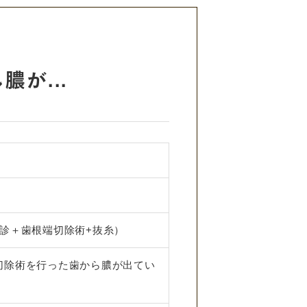
が...
初診＋歯根端切除術+抜糸）
切除術を行った歯から膿が出てい