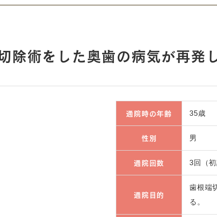
切除術をした奥歯の病気が再発し膿
通院時の年齢
35歳
性別
男
通院回数
3回（
歯根端
通院目的
る。