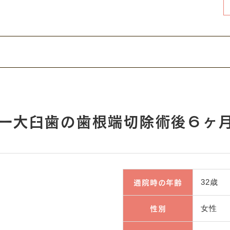
一大臼歯の歯根端切除術後６ヶ月の
通院時の年齢
32歳
性別
女性