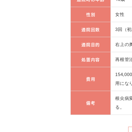
性別
女性
通院回数
3回（
通院目的
右上の
処置内容
再根管
154,
費用
用にな
根尖病
備考
る。