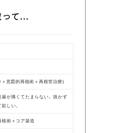
て...
初診＋意図的再植術＋再根管治療)
奥歯が痛くてたまらない。抜かず
て欲しい。
再植術＋コア築造